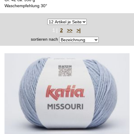
Waschempfehlung 30°
1 |
2
>>
>|
sortieren nach