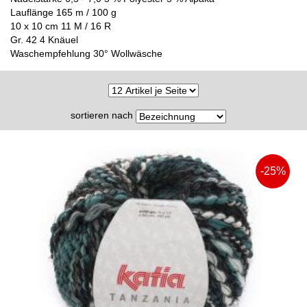
Lauflänge 165 m / 100 g
10 x 10 cm 11 M / 16 R
Gr. 42 4 Knäuel
Waschempfehlung 30° Wollwäsche
sortieren nach
-25%