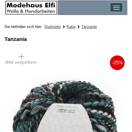
Toggle
navigat
Sie befinden sich hier:
Startseite
Katia
Tanzania
Tanzania
Bild vergrößern
-25%