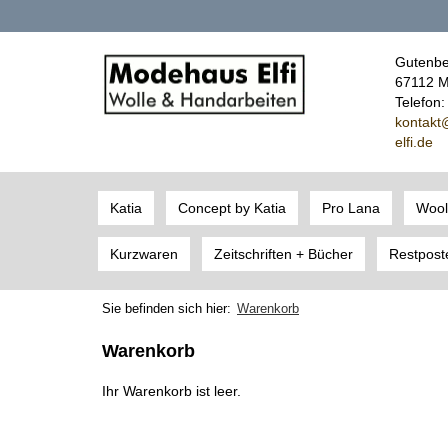
Gutenbe
67112 M
Telefon
kont
akt
elfi.de
Katia
Concept by Katia
Pro Lana
Wool
Kurzwaren
Zeitschriften + Bücher
Restpost
Sie befinden sich hier:
Warenkorb
Warenkorb
Ihr Warenkorb ist leer.