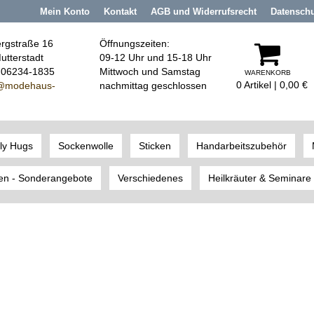
Mein Konto
Kontakt
AGB und Widerrufsrecht
Datensch
rgstraße 16
Öffnungszeiten:
utterstadt
09-12 Uhr und 15-18 Uhr
: 06234-1835
Mittwoch und Samstag
WARENKORB
0 Artikel | 0,00 €
@modehaus
-
nachmittag geschlossen
ly Hugs
Sockenwolle
Sticken
Handarbeitszubehör
en - Sonderangebote
Verschiedenes
Heilkräuter & Seminare