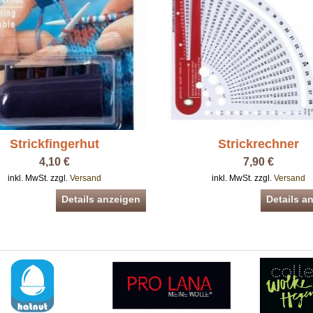
Strickfingerhut
Strickrechner
4,10 €
7,90 €
inkl. MwSt. zzgl.
Versand
inkl. MwSt. zzgl.
Versand
Details anzeigen
Details a