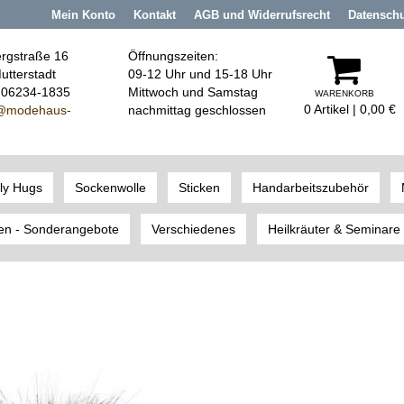
Mein Konto
Kontakt
AGB und Widerrufsrecht
Datensch
rgstraße 16
Öffnungszeiten:
utterstadt
09-12 Uhr und 15-18 Uhr
: 06234-1835
Mittwoch und Samstag
WARENKORB
0 Artikel | 0,00 €
@modehaus
-
nachmittag geschlossen
ly Hugs
Sockenwolle
Sticken
Handarbeitszubehör
en - Sonderangebote
Verschiedenes
Heilkräuter & Seminare