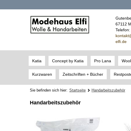
Gutenbe
67112 M
Telefon
kont
akt
elfi.de
Katia
Concept by Katia
Pro Lana
Wool
Kurzwaren
Zeitschriften + Bücher
Restpost
Sie befinden sich hier:
Startseite
Handarbeitszubehör
Handarbeitszubehör