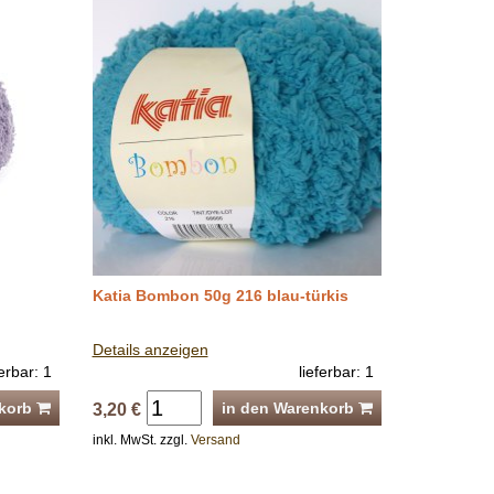
Katia Bombon 50g 216 blau-türkis
Details anzeigen
ferbar: 1
lieferbar: 1
nkorb
in den Warenkorb
3,20 €
inkl. MwSt. zzgl.
Versand