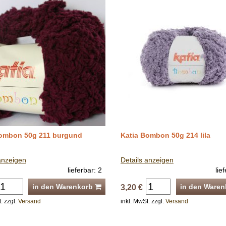
Bombon 50g 211 burgund
Katia Bombon 50g 214 lila
anzeigen
Details anzeigen
lieferbar: 2
lie
in den Warenkorb
in den Ware
3,20 €
. zzgl.
Versand
inkl. MwSt. zzgl.
Versand