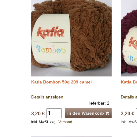
Katia Bombon 50g 209 camel
Katia 
Details anzeigen
Details 
lieferbar: 2
in den Warenkorb
3,20 €
3,20 €
inkl. MwSt. zzgl.
Versand
inkl. MwSt