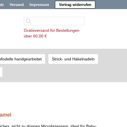
utz
Versand
Impressum
Vertrag widerrufen
Gratisversand für Bestellungen
über 60,00 €
Modelle handgearbeitet
Strick- und Häkelnadeln
camel
iches, nicht zu dünnes Microfasergarn, ideal für Baby-