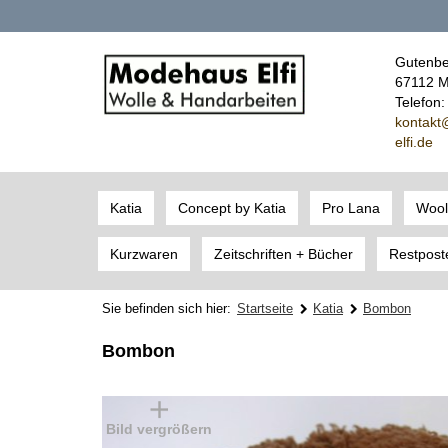
Gutenbe
67112 M
Telefon
kont
akt
elfi.de
Katia
Concept by Katia
Pro Lana
Wool
Kurzwaren
Zeitschriften + Bücher
Restpost
Sie befinden sich hier:
Startseite
Katia
Bombon
Bombon
Bild vergrößern