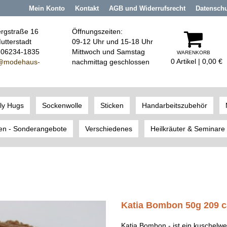
Mein Konto
Kontakt
AGB und Widerrufsrecht
Datensch
rgstraße 16
Öffnungszeiten:
utterstadt
09-12 Uhr und 15-18 Uhr
: 06234-1835
Mittwoch und Samstag
WARENKORB
0 Artikel | 0,00 €
@modehaus
-
nachmittag geschlossen
ly Hugs
Sockenwolle
Sticken
Handarbeitszubehör
en - Sonderangebote
Verschiedenes
Heilkräuter & Seminare
Katia Bombon 50g 209 
Katia Bombon - ist ein kuschelwe