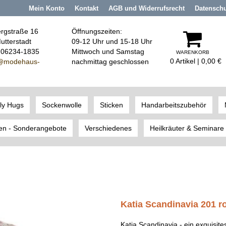
Mein Konto
Kontakt
AGB und Widerrufsrecht
Datensch
rgstraße 16
Öffnungszeiten:
utterstadt
09-12 Uhr und 15-18 Uhr
: 06234-1835
Mittwoch und Samstag
WARENKORB
0 Artikel | 0,00 €
@modehaus
-
nachmittag geschlossen
ly Hugs
Sockenwolle
Sticken
Handarbeitszubehör
en - Sonderangebote
Verschiedenes
Heilkräuter & Seminare
Katia Scandinavia 201 r
Katia Scandinavia - ein exquisit