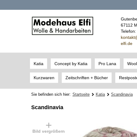
Gutenbe
67112 M
Telefon
kont
akt
elfi.de
Katia
Concept by Katia
Pro Lana
Wool
Kurzwaren
Zeitschriften + Bücher
Restpost
Sie befinden sich hier:
Startseite
Katia
Scandinavia
Scandinavia
Bild vergrößern