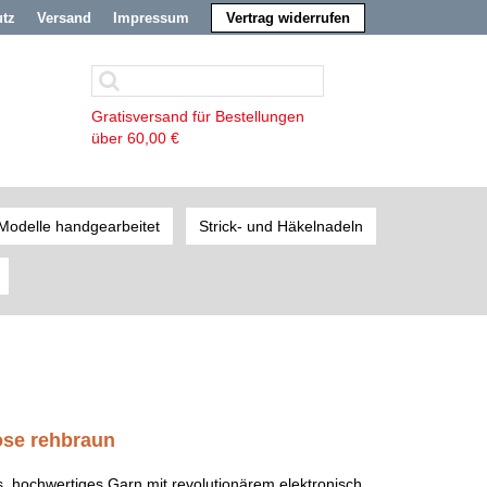
utz
Versand
Impressum
Vertrag widerrufen
Gratisversand für Bestellungen
über 60,00 €
Modelle handgearbeitet
Strick- und Häkelnadeln
ose rehbraun
es, hochwertiges Garn mit revolutionärem elektronisch