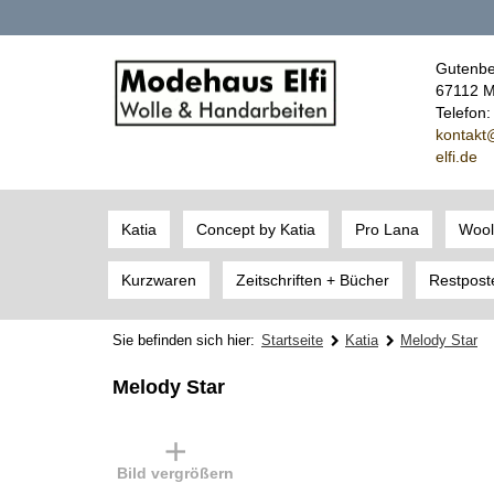
Gutenbe
67112 M
Telefon
kont
akt
elfi.de
Katia
Concept by Katia
Pro Lana
Wool
Kurzwaren
Zeitschriften + Bücher
Restpost
Sie befinden sich hier:
Startseite
Katia
Melody Star
Melody Star
Bild vergrößern