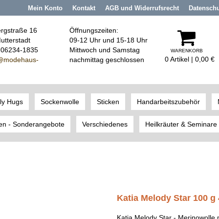
Mein Konto
Kontakt
AGB und Widerrufsrecht
Datensch
rgstraße 16
Öffnungszeiten:
utterstadt
09-12 Uhr und 15-18 Uhr
: 06234-1835
Mittwoch und Samstag
WARENKORB
0 Artikel | 0,00 €
@modehaus
-
nachmittag geschlossen
ly Hugs
Sockenwolle
Sticken
Handarbeitszubehör
en - Sonderangebote
Verschiedenes
Heilkräuter & Seminare
Katia Melody Star 100 g
Katia Melody Star - Merinowolle 