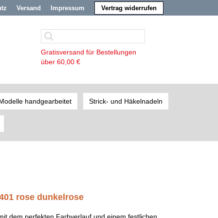
utz
Versand
Impressum
Vertrag widerrufen
Gratisversand für Bestellungen
über 60,00 €
Modelle handgearbeitet
Strick- und Häkelnadeln
 401 rose dunkelrose
mit dem perfekten Farbverlauf und einem festlichen