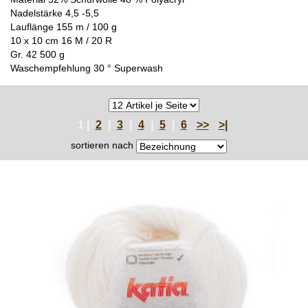
Nadelstärke 4,5 -5,5
Lauflänge 155 m / 100 g
10 x 10 cm 16 M / 20 R
Gr. 42 500 g
Waschempfehlung 30 ° Superwash
1 |
2
|
3
|
4
|
5
|
6
>>
>|
sortieren nach