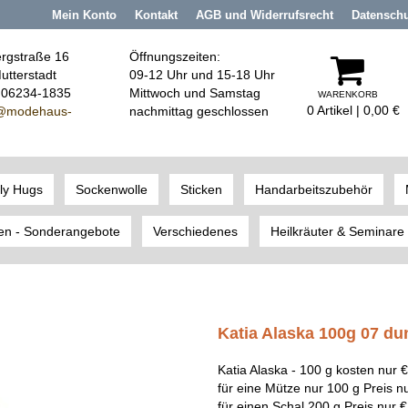
Mein Konto
Kontakt
AGB und Widerrufsrecht
Datensch
rgstraße 16
Öffnungszeiten:
utterstadt
09-12 Uhr und 15-18 Uhr
: 06234-1835
Mittwoch und Samstag
WARENKORB
0 Artikel | 0,00 €
@modehaus
-
nachmittag geschlossen
ly Hugs
Sockenwolle
Sticken
Handarbeitszubehör
en - Sonderangebote
Verschiedenes
Heilkräuter & Seminare
Katia Alaska 100g 07 du
Katia Alaska - 100 g kosten nur € 
für eine Mütze nur 100 g Preis n
für einen Schal 200 g Preis nur €