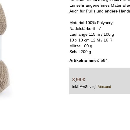
Ein sehr angenehmes Material a
Auch für Pullis und andere Handa
Material 100% Polyacryl
Nadelstärke 6 - 7
Lauflänge 115 m / 100 g
10 x 10 cm 12 M / 16 R
Mütze 100 g
Schal 200 g
Artikelnummer:
584
3,99 €
inkl. MwSt. zzgl.
Versand