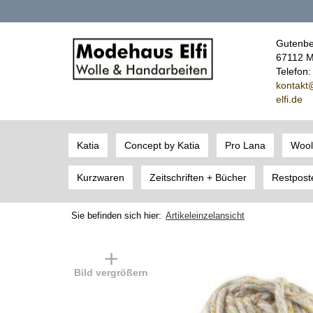
Gutenbe
67112 M
Telefon
kont
akt
elfi.de
Katia
Concept by Katia
Pro Lana
Wool
Kurzwaren
Zeitschriften + Bücher
Restpost
Sie befinden sich hier:
Artikeleinzelansicht
Bild vergrößern