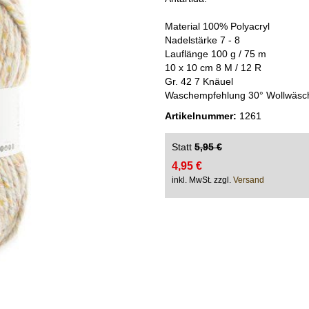
Material 100% Polyacryl
Nadelstärke 7 - 8
Lauflänge 100 g / 75 m
10 x 10 cm 8 M / 12 R
Gr. 42 7 Knäuel
Waschempfehlung 30° Wollwäsc
Artikelnummer:
1261
Statt
5,95 €
4,95 €
inkl. MwSt. zzgl.
Versand