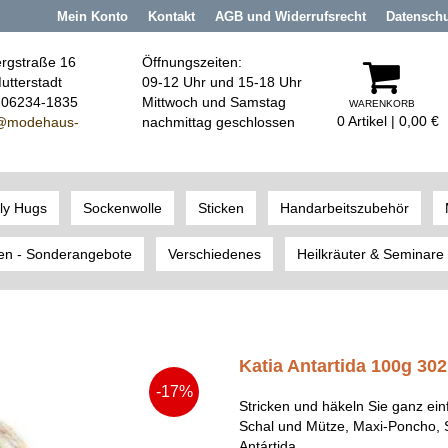
Mein Konto
Kontakt
AGB und Widerrufsrecht
Datensch
rgstraße 16
Öffnungszeiten:
utterstadt
09-12 Uhr und 15-18 Uhr
: 06234-1835
Mittwoch und Samstag
WARENKORB
0 Artikel | 0,00 €
@modehaus
-
nachmittag geschlossen
ly Hugs
Sockenwolle
Sticken
Handarbeitszubehör
en - Sonderangebote
Verschiedenes
Heilkräuter & Seminare
Katia Antartida 100g 30
-17%
Stricken und häkeln Sie ganz ei
Schal und Mütze, Maxi-Poncho, St
Antártida.