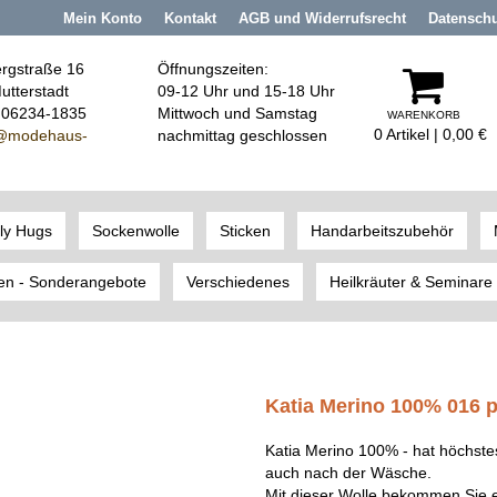
Mein Konto
Kontakt
AGB und Widerrufsrecht
Datensch
rgstraße 16
Öffnungszeiten:
utterstadt
09-12 Uhr und 15-18 Uhr
: 06234-1835
Mittwoch und Samstag
WARENKORB
0 Artikel | 0,00 €
@modehaus
-
nachmittag geschlossen
ly Hugs
Sockenwolle
Sticken
Handarbeitszubehör
en - Sonderangebote
Verschiedenes
Heilkräuter & Seminare
Katia Merino 100% 016 p
Katia Merino 100% - hat höchst
auch nach der Wäsche.
Mit dieser Wolle bekommen Sie ei