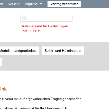
utz
Versand
Impressum
Vertrag widerrufen
Gratisversand für Bestellungen
über 60,00 €
Modelle handgearbeitet
Strick- und Häkelnadeln
ink
es Niveau mit außergewöhnlichen Trageeigenschaften,
n klares Maschenbild für Ihr Lieblingsstück.