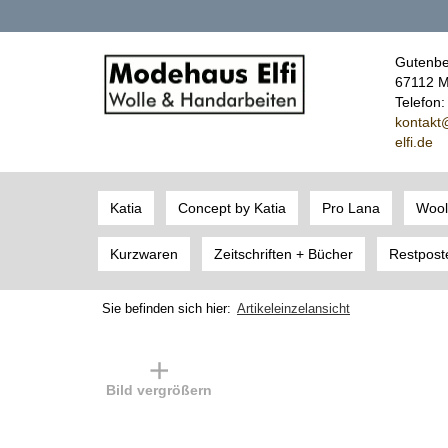
Gutenbe
67112 M
Telefon
kont
akt
elfi.de
Katia
Concept by Katia
Pro Lana
Wool
Kurzwaren
Zeitschriften + Bücher
Restpost
Sie befinden sich hier:
Artikeleinzelansicht
Bild vergrößern