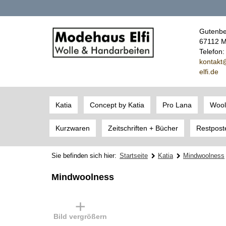
Gutenbe
67112 M
Telefon
kont
akt
elfi.de
Katia
Concept by Katia
Pro Lana
Wool
Kurzwaren
Zeitschriften + Bücher
Restpost
Sie befinden sich hier:
Startseite
Katia
Mindwoolness
Mindwoolness
Bild vergrößern