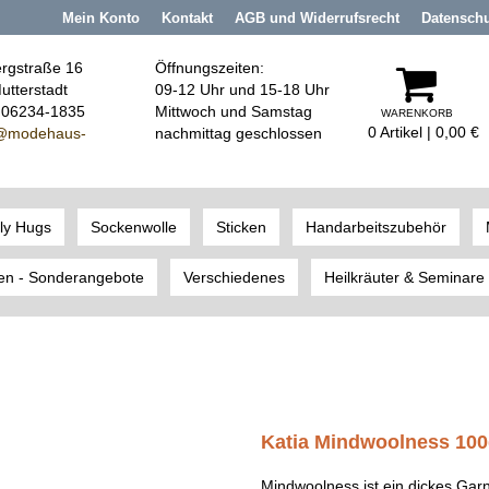
Mein Konto
Kontakt
AGB und Widerrufsrecht
Datensch
rgstraße 16
Öffnungszeiten:
utterstadt
09-12 Uhr und 15-18 Uhr
: 06234-1835
Mittwoch und Samstag
WARENKORB
0 Artikel | 0,00 €
@modehaus
-
nachmittag geschlossen
ly Hugs
Sockenwolle
Sticken
Handarbeitszubehör
en - Sonderangebote
Verschiedenes
Heilkräuter & Seminare
Katia Mindwoolness 100
Mindwoolness ist ein dickes Garn