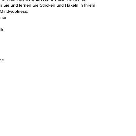
n Sie und lernen Sie Stricken und Häkeln in Ihrem
 Mindwoolness.
nnen
lle
he